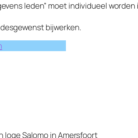
egevens leden” moet individueel worden
 desgewenst bijwerken.
n
an loge Salomo in Amersfoort