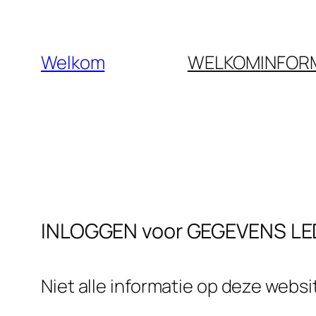
Ga
naar
Welkom
WELKOM
INFOR
de
inhoud
INLOGGEN voor GEGEVENS L
Niet alle informatie op deze websi